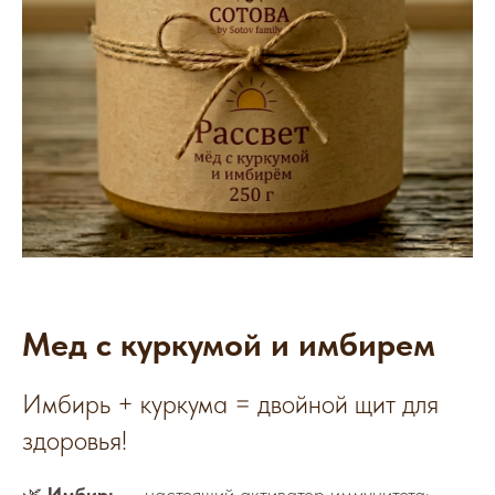
Мед с куркумой и имбирем
Имбирь + куркума = двойной щит для
здоровья!
🌿
Имбирь
— настоящий активатор иммунитета: